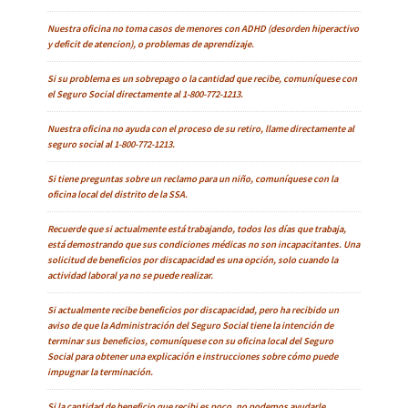
Nuestra oficina no toma casos de menores con ADHD (desorden hiperactivo
y deficit de atencion), o problemas de aprendizaje.
Si su problema es un sobrepago o la cantidad que recibe, comuníquese con
el Seguro Social directamente al 1-800-772-1213.
Nuestra oficina no ayuda con el proceso de su retiro, llame directamente al
seguro social al 1-800-772-1213.
Si tiene preguntas sobre un reclamo para un niño, comuníquese con la
oficina local del distrito de la SSA.
Recuerde que si actualmente está trabajando, todos los días que trabaja,
está demostrando que sus condiciones médicas no son incapacitantes. Una
solicitud de beneficios por discapacidad es una opción, solo cuando la
actividad laboral ya no se puede realizar.
Si actualmente recibe beneficios por discapacidad, pero ha recibido un
aviso de que la Administración del Seguro Social tiene la intención de
terminar sus beneficios, comuníquese con su oficina local del Seguro
Social para obtener una explicación e instrucciones sobre cómo puede
impugnar la terminación.
Si la cantidad de beneficio que recibi es poco, no podemos ayudarle.