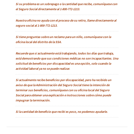
Si su problema es un sobrepago o la cantidad que recibe, comuníquese con
el Seguro Social directamente al 1-800-772-1213.
Nuestra oficina no ayuda con el proceso de su retiro, llame directamente al
seguro social al 1-800-772-1213.
Si tiene preguntas sobre un reclamo para un niño, comuníquese con la
oficina local del distrito de la SSA.
Recuerde que si actualmente está trabajando, todos los días que trabaja,
está demostrando que sus condiciones médicas no son incapacitantes. Una
solicitud de beneficios por discapacidad es una opción, solo cuando la
actividad laboral ya no se puede realizar.
Si actualmente recibe beneficios por discapacidad, pero ha recibido un
aviso de que la Administración del Seguro Social tiene la intención de
terminar sus beneficios, comuníquese con su oficina local del Seguro
Social para obtener una explicación e instrucciones sobre cómo puede
impugnar la terminación.
Si la cantidad de beneficio que recibi es poco, no podemos ayudarle.