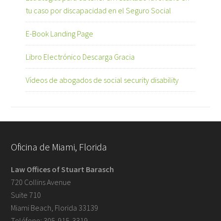
tu caso por discapacidad en el Seguro Social
E-Book Landing Page
Libro Electrónico Descarga Gracia
Vídeos de abogados de social security disability
Oficina de Miami, Florida
Law Offices of Stuart Barasch
720 Collins Avenue
Suite 710
Miami Beach, Florida 33139
Teléfono: 305-915-3319