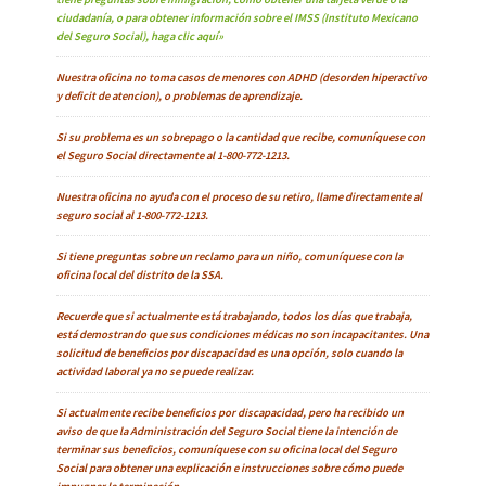
ciudadanía, o para obtener información sobre el IMSS (Instituto Mexicano
del Seguro Social), haga clic aquí»
Nuestra oficina no toma casos de menores con ADHD (desorden hiperactivo
y deficit de atencion), o problemas de aprendizaje.
Si su problema es un sobrepago o la cantidad que recibe, comuníquese con
el Seguro Social directamente al 1-800-772-1213.
Nuestra oficina no ayuda con el proceso de su retiro, llame directamente al
seguro social al 1-800-772-1213.
Si tiene preguntas sobre un reclamo para un niño, comuníquese con la
oficina local del distrito de la SSA.
Recuerde que si actualmente está trabajando, todos los días que trabaja,
está demostrando que sus condiciones médicas no son incapacitantes. Una
solicitud de beneficios por discapacidad es una opción, solo cuando la
actividad laboral ya no se puede realizar.
Si actualmente recibe beneficios por discapacidad, pero ha recibido un
aviso de que la Administración del Seguro Social tiene la intención de
terminar sus beneficios, comuníquese con su oficina local del Seguro
Social para obtener una explicación e instrucciones sobre cómo puede