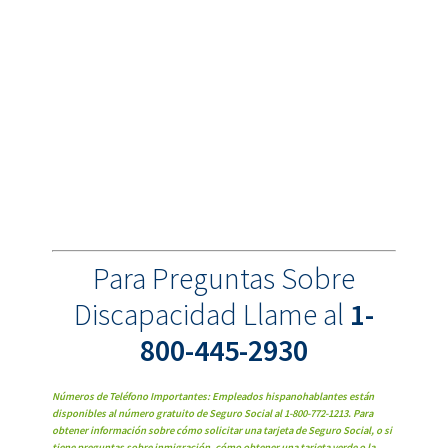
Para Preguntas Sobre
Discapacidad Llame al
1-
800-445-2930
Números de Teléfono Importantes: Empleados hispanohablantes están
disponibles al número gratuito de Seguro Social al 1-800-772-1213. Para
obtener información sobre cómo solicitar una tarjeta de Seguro Social, o si
tiene preguntas sobre inmigración, cómo obtener una tarjeta verde o la