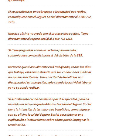
aprendizaje.
Si su problema es un sobrepago o la cantidad que recibe,
comuníquese con el Seguro Social directamente al 1-800-772-
1213.
Nuestra oficina no ayuda con el proceso de su retiro, llame
directamente al seguro social al 1-800-772-1213.
Si tiene preguntas sobre un reclamo para un niño,
comuníquese con la oficina local del distrito de la SSA.
Recuerde que si actualmente está trabajando, todos los días
que trabaja, está demostrando que sus condiciones médicas
no son incapacitantes. Una solicitud de beneficios por
discapacidad es una opción, solo cuando la actividad laboral
ya no se puede realizar.
Si actualmente recibe beneficios por discapacidad, pero ha
recibido un aviso de que la Administración del Seguro Social
tiene la intención de terminar sus beneficios, comuníquese
con su oficina local del Seguro Social para obtener una
explicación e instrucciones sobre cómo puede impugnar la
terminación.