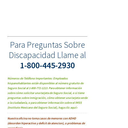
Para Preguntas Sobre
Discapacidad Llame al
1-800-445-2930
Números de Teléfono Importantes: Empleados
hispanohablantes están disponibles al número gratuito de
Seguro Social al 1-800-772-1213. Para obtener información
sobre cómo solicitar una tarjeta de Seguro Social, o si tiene
preguntas sobre inmigración, cómo obtener una tarjeta verde
o la ciudadanía, o para obtener información sobre el IMSS
(Instituto Mexicano del Seguro Social), haga clic aquí»
Nuestra oficina no toma casos de menores con ADHD
(desorden hiperactivo y deficit de atencion), o problemas de