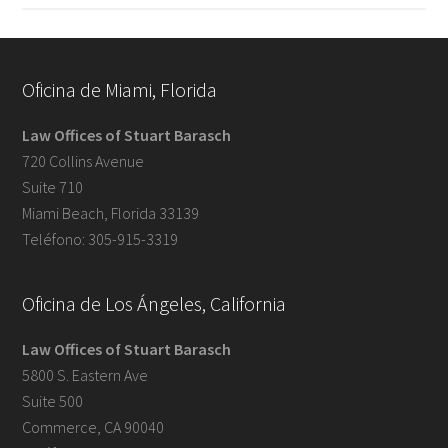
Oficina de Miami, Florida
Law Offices of Stuart Barasch
720 Collins Avenue
Suite 710
Miami Beach, Florida 33139
Teléfono: 305-915-3319
Oficina de Los Ángeles, California
Law Offices of Stuart Barasch
5800 S. Eastern Ave
Suite 500
Commerce, CA 90040