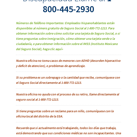
800-445-2930
Números de Teléfono Importantes: Empleados hispanohablantes están
disponibles al número gratuito de Seguro Social al 1-800-772-1213. Para
obtener información sobre cómo solicitar una tarjeta de Seguro Social, o si
tiene preguntas sobre inmigración, cómo obtener una tarjeta verde o la
ciudadanía, o para obtener información sobre el IMSS (Instituto Mexicano
del Seguro Social), haga clic aquí»
Nuestra oficina no toma casos de menores con ADHD (desorden hiperactivo
y deficit de atencion), o problemas de aprendizaje.
Si su problema es un sobrepago o la cantidad que recibe, comuníquese con
el Seguro Social directamente al 1-800-772-1213.
Nuestra oficina no ayuda con el proceso de su retiro, llame directamente al
seguro social al 1-800-772-1213.
Si tiene preguntas sobre un reclamo para un niño, comuníquese con la
oficina local del distrito de la SSA.
Recuerde que si actualmente está trabajando, todos los días que trabaja,
está demostrando que sus condiciones médicas no son incapacitantes. Una