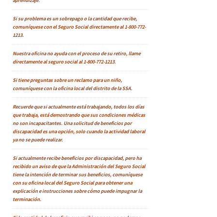
aprendizaje.
Si su problema es un sobrepago o la cantidad que recibe,
comuníquese con el Seguro Social directamente al 1-800-772-
1213.
Nuestra oficina no ayuda con el proceso de su retiro, llame
directamente al seguro social al 1-800-772-1213.
Si tiene preguntas sobre un reclamo para un niño,
comuníquese con la oficina local del distrito de la SSA.
Recuerde que si actualmente está trabajando, todos los días
que trabaja, está demostrando que sus condiciones médicas
no son incapacitantes. Una solicitud de beneficios por
discapacidad es una opción, solo cuando la actividad laboral
ya no se puede realizar.
Si actualmente recibe beneficios por discapacidad, pero ha
recibido un aviso de que la Administración del Seguro Social
tiene la intención de terminar sus beneficios, comuníquese
con su oficina local del Seguro Social para obtener una
explicación e instrucciones sobre cómo puede impugnar la
terminación.