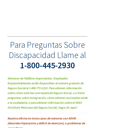
Para Preguntas Sobre
Discapacidad Llame al
1-800-445-2930
Números de Teléfono Importantes: Empleados
hispanohablantes están disponibles al número gratuito de
Seguro Social al 1-800-772-1213. Para obtener información
sobre cómo solicitar una tarjeta de Seguro Social, o si tiene
preguntas sobre inmigración, cómo obtener una tarjeta verde
o la ciudadanía, o para obtener información sobre el IMSS
(Instituto Mexicano del Seguro Social), haga clic aquí»
Nuestra oficina no toma casos de menores con ADHD
(desorden hiperactivo y deficit de atencion), o problemas de